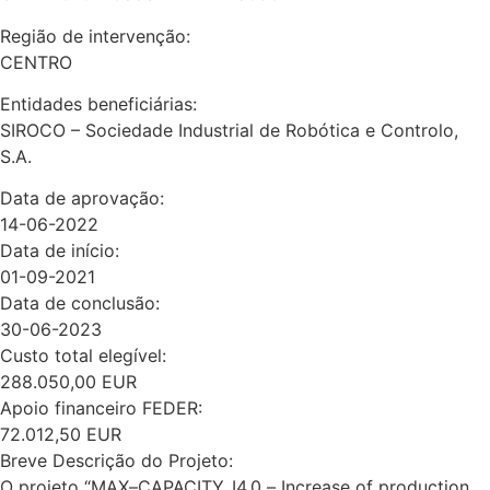
Região de intervenção:
CENTRO
Entidades beneficiárias:
SIROCO – Sociedade Industrial de Robótica e Controlo,
S.A.
Data de aprovação:
14-06-2022
Data de início:
01-09-2021
Data de conclusão:
30-06-2023
Custo total elegível:
288.050,00 EUR
Apoio financeiro FEDER:
72.012,50 EUR
Breve Descrição do Projeto:
O projeto “
MAX
–
CAPACITY_I4.0
–
Increase
of
production