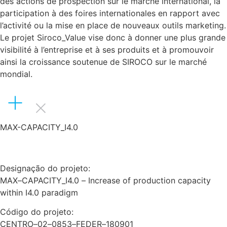
des actions de prospection sur le marché international, la
participation à des foires internationales en rapport avec
l’activité ou la mise en place de nouveaux outils marketing.
Le projet Siroco_Value vise donc à donner une plus grande
visibilité à l’entreprise et à ses produits et à promouvoir
ainsi la croissance soutenue de SIROCO sur le marché
mondial.
MAX-CAPACITY_I4.0
Designação do projeto:
MAX
–
CAPACITY_I4.0
–
Increase
of
product
ion
capacity
within I4.0
paradigm
Código do projeto:
CENTRO
–
02
–
0853
–
FEDER
–
180901