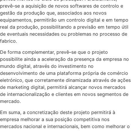
prevê
–
se a aquisição de novos
softwares
de
controlo
e
gestão
da
produção
que,
associados
aos
novos
equipamentos,
permitirão um controlo digital e
em tempo
real da produção, possibilitando a previsão em
tempo útil
de eventuais necessidades ou problemas no processo de
fabrico.
De forma
complementar,
prevê
–
se que o projeto
possibilite ainda a aceleração da presença da
empresa no
mundo digital, através do investimento no
desenvolvimento de uma plataforma
própria de comércio
eletrónico, que corretamente dinamizada através de ações
de market
ing
digital,
permitirá
alcançar
novos
mercados
de
internacionalização
e
clientes
em
novos
segmentos de
mercado.
Em suma, a concretização deste projeto permitirá à
empresa melhorar a sua posição competitiva
nos
mercados nacional e internacionais, bem como
melhorar o