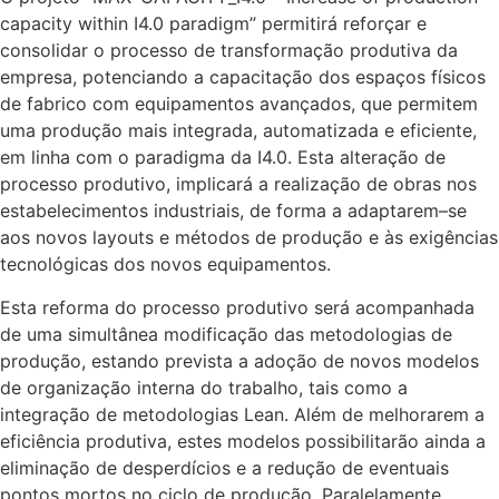
capacity
within
I4.0
paradigm
”
permitirá reforçar e
consolidar o processo de
transformação produtiva da
empresa
, potenciando
a capacitação dos espaços físicos
de fabrico com equipamentos avançados
,
que
permitem
uma
produção mais integrada, automatizada e eficiente,
em linha com o paradigma da I4.0. Esta
alteração
de
processo
produtivo,
implicará
a
realização
de
obras
nos
estabelecimentos
industriais, de forma a adaptarem
–
se
aos novos layouts e métodos de
produção e às exigências
tecnológicas dos novos equipamentos.
Esta reforma do processo produtivo será acompanhada
de uma simultânea modificação das
metodologias de
produção, estando prevista a adoção de novos modelos
de organização interna
do trabalho,
ta
is como a
integração de metodologias Lean.
Além de melhorarem a
eficiência
produtiva, estes modelos possibilitarão ainda a
eliminação de desperdícios
e a redução de
eventuais
pontos mortos no ciclo de produção. Paralelamente,