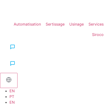
Aller
au
contenu
Automatisation
Sertissage
Usinage
Services
Siroco
Contactez-nous
Contactez-nous
EN
PT
EN