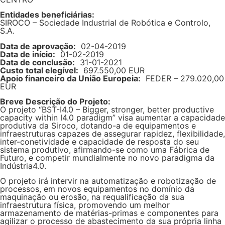
Entidades beneficiárias:
SIROCO – Sociedade Industrial de Robótica e Controlo,
S.A.
Data de aprovação:
02-04-2019
Data de início:
01-02-2019
Data de conclusão:
31-01-2021
Custo total elegível:
697.550,00 EUR
Apoio financeiro da União Europeia:
FEDER – 279.020,00
EUR
Breve Descrição do Projeto:
O projeto “BST-I4.0 – Bigger, stronger, better productive
capacity within I4.0 paradigm” visa aumentar a capacidade
produtiva da Siroco, dotando-a de equipamentos e
infraestruturas capazes de assegurar rapidez, flexibilidade,
inter-conetividade e capacidade de resposta do seu
sistema produtivo, afirmando-se como uma Fábrica de
Futuro, e competir mundialmente no novo paradigma da
Indústria4.0.
O projeto irá intervir na automatização e robotização de
processos, em novos equipamentos no domínio da
maquinação ou erosão, na requalificação da sua
infraestrutura física, promovendo um melhor
armazenamento de matérias-primas e componentes para
agilizar o processo de abastecimento da sua própria linha