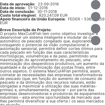
Data de aprovação:
23-09-2016
Data de início:
01-12-2016
Data de conclusão:
30-11-2018
Custo total elegível:
820.247,09 EUR
Apoio financeiro da União Europeia:
FEDER – 536.840,59
EUR
Breve Descrição do Projeto:
O projeto MaxCut4Fish tem como objetivo investigar e
desenvolver um sistema inteligente e modular de corte
automático de pescado congelado que, explorando e
conjugando o potencial da visão computacional e
automação sensorial, permitirá definir cortes ótimos para
cada pescado em função das suas características
morfológicas, volumétricas e de peso, permitindo uma
maximização do aproveitamento do pescado, uma
minimização dos desperdícios produtivos, um aumento da
qualidade e da uniformização das postas finais, entre
outros aspetos. O sistema MaxCut4Fish permitirá, assim,
colmatar as necessidades das empresas transformadoras
de pescado (que, em função do aumento de consumo de
pescado e da diminuição dos recursos naturais, estão
obrigadas a maximizar a utilização das suas matérias-
primas) e, simultaneamente, explorar – por parte das
empresas desenvolvedoras e produtoras de equipamentos
industriais – esta enorme oportunidade de mercado que
lhes permitirá diversificar a sua oferta / os seus mercados
de atuação.