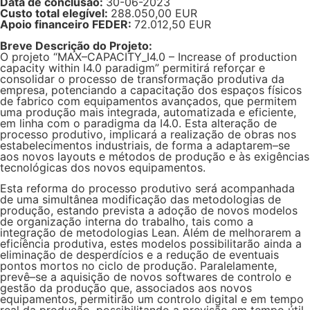
Data de conclusão:
30-06-2023
Custo total elegível:
288.050,00 EUR
Apoio financeiro FEDER:
72.012,50 EUR
Breve Descrição do Projeto:
O projeto “MAX–CAPACITY_I4.0 – Increase of production
capacity within I4.0 paradigm” permitirá reforçar e
consolidar o processo de transformação produtiva da
empresa, potenciando a capacitação dos espaços físicos
de fabrico com equipamentos avançados, que permitem
uma produção mais integrada, automatizada e eficiente,
em linha com o paradigma da I4.0. Esta alteração de
processo produtivo, implicará a realização de obras nos
estabelecimentos industriais, de forma a adaptarem–se
aos novos layouts e métodos de produção e às exigências
tecnológicas dos novos equipamentos.
Esta reforma do processo produtivo será acompanhada
de uma simultânea modificação das metodologias de
produção, estando prevista a adoção de novos modelos
de organização interna do trabalho, tais como a
integração de metodologias Lean. Além de melhorarem a
eficiência produtiva, estes modelos possibilitarão ainda a
eliminação de desperdícios e a redução de eventuais
pontos mortos no ciclo de produção. Paralelamente,
prevê–se a aquisição de novos softwares de controlo e
gestão da produção que, associados aos novos
equipamentos, permitirão um controlo digital e em tempo