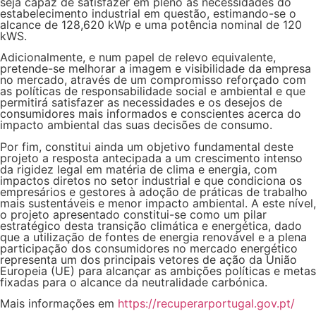
seja capaz de satisfazer em pleno as necessidades do
estabelecimento industrial em questão, estimando-se o
alcance de 128,620 kWp e uma potência nominal de 120
kWS.
Adicionalmente, e num papel de relevo equivalente,
pretende-se melhorar a imagem e visibilidade da empresa
no mercado, através de um compromisso reforçado com
as políticas de responsabilidade social e ambiental e que
permitirá satisfazer as necessidades e os desejos de
consumidores mais informados e conscientes acerca do
impacto ambiental das suas decisões de consumo.
Por fim, constitui ainda um objetivo fundamental deste
projeto a resposta antecipada a um crescimento intenso
da rigidez legal em matéria de clima e energia, com
impactos diretos no setor industrial e que condiciona os
empresários e gestores à adoção de práticas de trabalho
mais sustentáveis e menor impacto ambiental. A este nível,
o projeto apresentado constitui-se como um pilar
estratégico desta transição climática e energética, dado
que a utilização de fontes de energia renovável e a plena
participação dos consumidores no mercado energético
representa um dos principais vetores de ação da União
Europeia (UE) para alcançar as ambições políticas e metas
fixadas para o alcance da neutralidade carbónica.
Mais informações em
https://recuperarportugal.gov.pt/