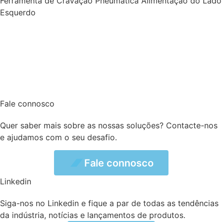
Ferramenta de Cravação Pneumática Alimentação do Lado
Esquerdo
Fale connosco
Quer saber mais sobre as nossas soluções? Contacte-nos
e ajudamos com o seu desafio.
connosco
Fale connosco
Linkedin
Siga-nos no Linkedin e fique a par de todas as tendências
da indústria, notícias e lançamentos de produtos.